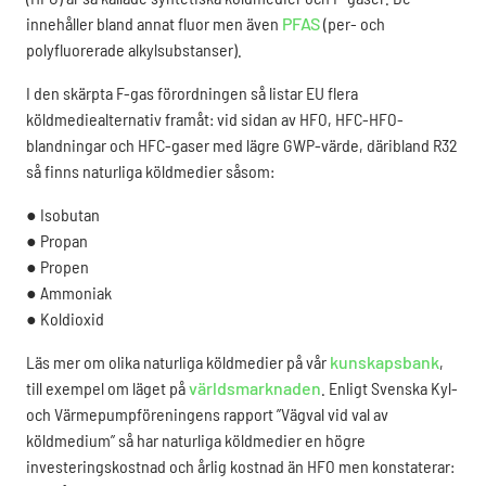
innehåller bland annat fluor men även
PFAS
(per- och
polyfluorerade alkylsubstanser).
I den skärpta F-gas förordningen så listar EU flera
köldmediealternativ framåt: vid sidan av HFO, HFC-HFO-
blandningar och HFC-gaser med lägre GWP-värde, däribland R32
så finns naturliga köldmedier såsom:
● Isobutan
● Propan
● Propen
● Ammoniak
● Koldioxid
Läs mer om olika naturliga köldmedier på vår
kunskapsbank
,
till exempel om läget på
världsmarknaden
.
Enligt Svenska Kyl-
och Värmepumpföreningens rapport ”Vägval vid val av
köldmedium” så har naturliga köldmedier en högre
investeringskostnad och årlig kostnad än HFO men konstaterar: