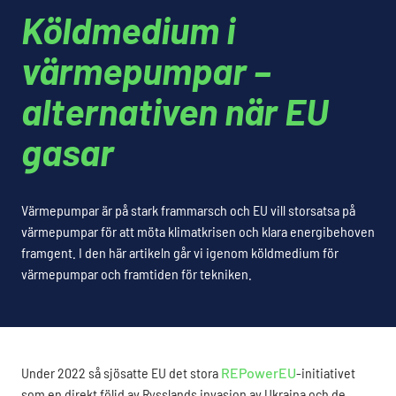
Köldmedium i
värmepumpar –
alternativen när EU
gasar
Värmepumpar är på stark frammarsch och EU vill storsatsa på
värmepumpar för att möta klimatkrisen och klara energibehoven
framgent. I den här artikeln går vi igenom köldmedium för
värmepumpar och framtiden för tekniken.
Under 2022 så sjösatte EU det stora
REPowerEU
-initiativet
som en direkt följd av Rysslands invasion av Ukraina och de