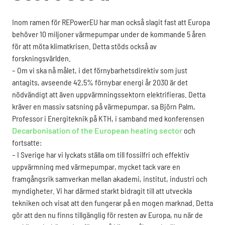
Inom ramen för REPowerEU har man också slagit fast att Europa
behöver 10 miljoner värmepumpar under de kommande 5 åren
för att möta klimatkrisen. Detta stöds också av
forskningsvärlden.
– Om vi ska nå målet, i det förnybarhetsdirektiv som just
antagits, avseende 42,5% förnybar energi år 2030 är det
nödvändigt att även uppvärmningssektorn elektrifieras. Detta
kräver en massiv satsning på värmepumpar, sa Björn Palm,
Professor i Energiteknik på KTH, i samband med konferensen
Decarbonisation of the European heating sector
och
fortsatte:
– I Sverige har vi lyckats ställa om till fossilfri och effektiv
uppvärmning med värmepumpar, mycket tack vare en
framgångsrik samverkan mellan akademi, institut, industri och
myndigheter. Vi har därmed starkt bidragit till att utveckla
tekniken och visat att den fungerar på en mogen marknad. Detta
gör att den nu finns tillgänglig för resten av Europa, nu när de