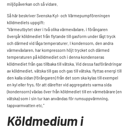
miljöpåverkan och så vidare.
Så här beskriver Svenska Kyl- och Värmepumpföreningen
köldmediets uppgift:
”Värmeutbytet sker i två olika värmeväxlare, i förångaren
övergår köldmediet från flytande till gasform under lågt tryck
och därmed vid låga temperaturer. I kondensorn, den andra
värmeväxlaren, har kompressorn höjt trycket och därmed
temperaturen på köldmediet och i denna kondenseras
köldmediet från gas tillbaka till vätska. Vid dessa fasförändringar
av köldmediet, vätska till gas och gas till vätska, flyttas energi till
den kalla sidan (förångaren) från det som ska kylas till exempel
en kyl eller frys, för att därefter vid aggregatets varma sida
(kondensorn) växlas över från köldmediet till en värmebärare (en
vätska) som i sin tur kan användas för rumsuppvärmning,
tappvarmvatten etc.”
Köldmedium i