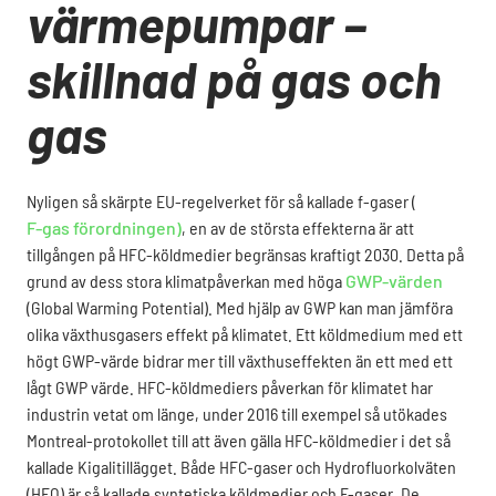
värmepumpar –
skillnad på gas och
gas
Nyligen så skärpte EU-regelverket för så kallade f-gaser (
F-gas förordningen)
, en av de största effekterna är att
tillgången på HFC-köldmedier begränsas kraftigt 2030. Detta på
grund av dess stora klimatpåverkan med höga
GWP-värden
(Global Warming Potential). Med hjälp av GWP kan man jämföra
olika växthusgasers effekt på klimatet. Ett köldmedium med ett
högt GWP-värde bidrar mer till växthuseffekten än ett med ett
lågt GWP värde.
HFC-köldmediers påverkan för klimatet har
industrin vetat om länge, under 2016 till exempel så utökades
Montreal-protokollet till att även gälla HFC-köldmedier i det så
kallade Kigalitillägget. Både HFC-gaser och Hydrofluorkolväten
(HFO) är så kallade syntetiska köldmedier och F-gaser. De