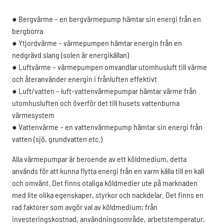
● Bergvärme – en bergvärmepump hämtar sin energi från en
bergborra
● Ytjordvärme – värmepumpen hämtar energin från en
nedgrävd slang (solen är energikällan)
● Luftvärme – värmepumpen omvandlar utomhusluft till värme
och återanvänder energin i frånluften effektivt
● Luft/vatten – luft-vattenvärmepumpar hämtar värme från
utomhusluften och överför det till husets vattenburna
värmesystem
● Vattenvärme – en vattenvärmepump hämtar sin energi från
vatten (sjö, grundvatten etc.)
Alla värmepumpar är beroende av ett köldmedium, detta
används för att kunna flytta energi från
en varm källa till en kall
och omvänt. Det finns otaliga köldmedier ute på marknaden
med lite olika egenskaper, styrkor och nackdelar. Det finns en
rad faktorer som avgör val av köldmedium; från
investeringskostnad, användningsområde, arbetstemperatur,